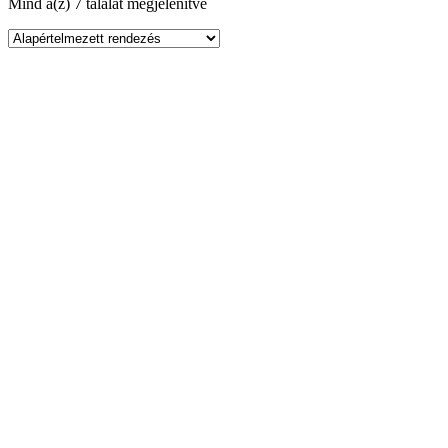
Mind a(z) 7 találat megjelenítve