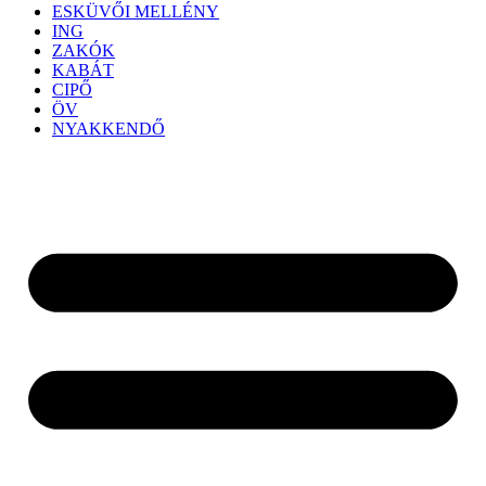
ESKÜVŐI MELLÉNY
ING
ZAKÓK
KABÁT
CIPŐ
ÖV
NYAKKENDŐ