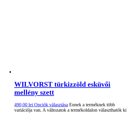
WILVORST türkizzöld esküvői
mellény szett
490,00
lei
Opciók választása
Ennek a terméknek több
variációja van. A változatok a termékoldalon választhatók ki