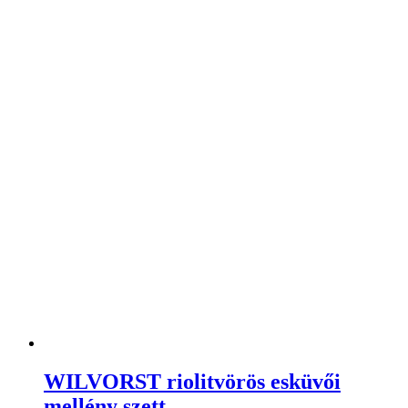
WILVORST riolitvörös esküvői
mellény szett