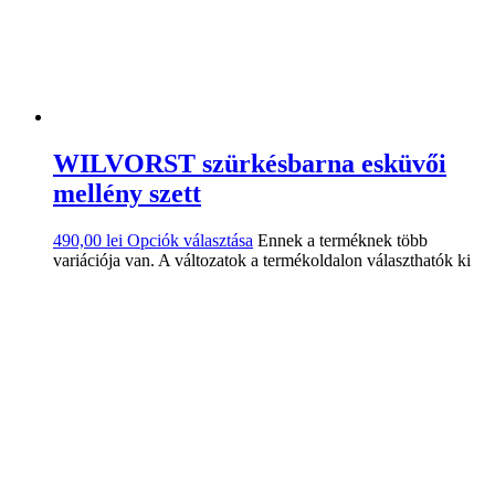
WILVORST szürkésbarna esküvői
mellény szett
490,00
lei
Opciók választása
Ennek a terméknek több
variációja van. A változatok a termékoldalon választhatók ki