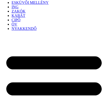
ESKÜVŐI MELLÉNY
ING
ZAKÓK
KABÁT
CIPŐ
ÖV
NYAKKENDŐ