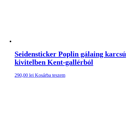
Seidensticker Poplin gálaing karcsú
kivitelben Kent-gallérból
290,00
lei
Kosárba teszem