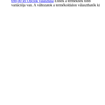
690,00
lei
Opciók választása
Ennek a terméknek több
variációja van. A változatok a termékoldalon választhatók ki