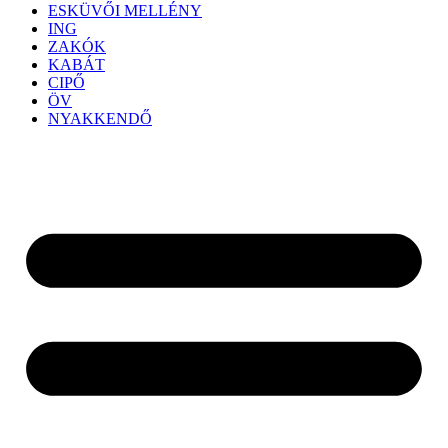
ESKÜVŐI MELLÉNY
ING
ZAKÓK
KABÁT
CIPŐ
ÖV
NYAKKENDŐ