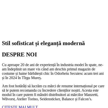
Stil sofisticat și eleganță modernă
DESPRE NOI
Cu aproape 20 de ani de experiență în industria modei în spate, ne-
am îndeplinit un mare vis când am deschis primul magazin de
costume și haine bărbătești chic în Odorheiu Secuiesc acum trei ani
și în 2024 în Tîrgu Mureș.
Am fost hotărâți să lucrăm cu mărci de renume internațional pe care
să le putem recomanda cu încredere clienților noștri. Acesta este
modul în care putem fi mândri distribuitori ai mărcilor Manzetti,
Wilvorst, Atelier Torino, Seidensticker, Balance și Falcon’s.
CITEȘTE MAI MULT