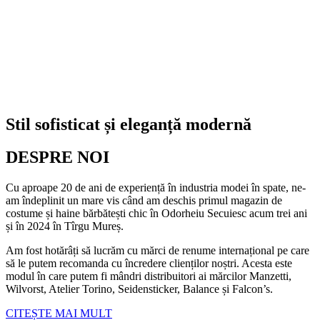
Stil sofisticat și eleganță modernă
DESPRE NOI
Cu aproape 20 de ani de experiență în industria modei în spate, ne-
am îndeplinit un mare vis când am deschis primul magazin de
costume și haine bărbătești chic în Odorheiu Secuiesc acum trei ani
și în 2024 în Tîrgu Mureș.
Am fost hotărâți să lucrăm cu mărci de renume internațional pe care
să le putem recomanda cu încredere clienților noștri. Acesta este
modul în care putem fi mândri distribuitori ai mărcilor Manzetti,
Wilvorst, Atelier Torino, Seidensticker, Balance și Falcon’s.
CITEȘTE MAI MULT