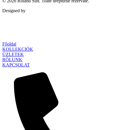
© 2026
Roland Suit
. Toate drepturile rezervate.
Designed by
Qubed Agency
Főoldal
KOLLEKCIÓK
ÜZLETEK
RÓLUNK
KAPCSOLAT