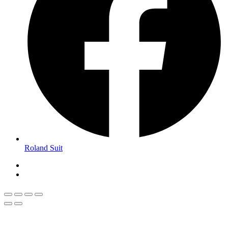
Roland Suit
Ungară
Magyar
(
)