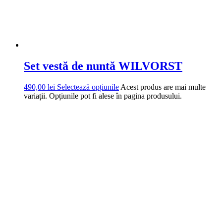
Set vestă de nuntă WILVORST
490,00
lei
Selectează opțiunile
Acest produs are mai multe
variații. Opțiunile pot fi alese în pagina produsului.