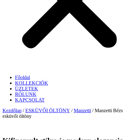
Főoldal
KOLLEKCIÓK
ÜZLETEK
RÓLUNK
KAPCSOLAT
Kezdőlap
/
ESKÜVŐI ÖLTÖNY
/
Manzetti
/ Manzetti Bézs
esküvői öltöny