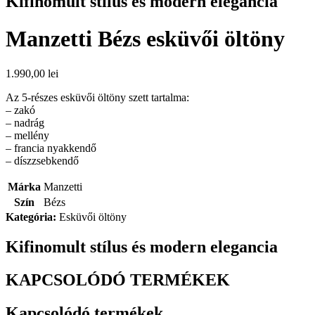
Kifinomult stílus és modern elegancia
Manzetti Bézs esküvői öltöny
1.990,00
lei
Az 5-részes esküvői öltöny szett tartalma:
– zakó
– nadrág
– mellény
– francia nyakkendő
– díszzsebkendő
Márka
Manzetti
Szín
Bézs
Kategória:
Esküvői öltöny
Kifinomult stílus és modern elegancia
KAPCSOLÓDÓ TERMÉKEK
Kapcsolódó termékek