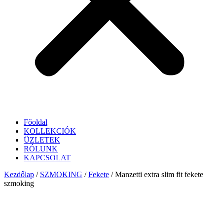
Főoldal
KOLLEKCIÓK
ÜZLETEK
RÓLUNK
KAPCSOLAT
Kezdőlap
/
SZMOKING
/
Fekete
/ Manzetti extra slim fit fekete
szmoking
Kifinomult stílus és modern elegancia