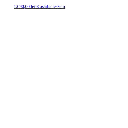
Manzetti kék bőr öv
180,00
lei
Kosárba teszem