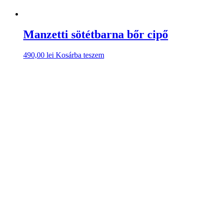
Manzetti sötétbarna bőr öv
180,00
lei
Kosárba teszem
Lépjen velünk kapcsolatba még ma!
KAPCSOLAT