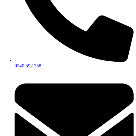
Roland Suit
Magyar
Román
Română
(
)