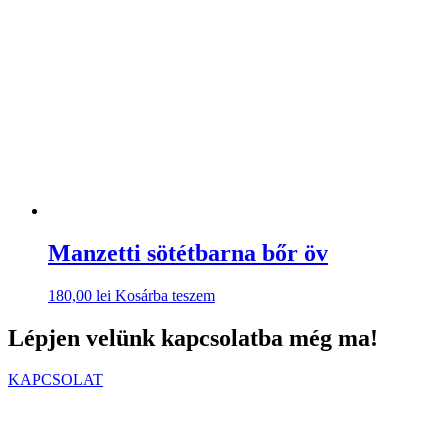
© 2026
Roland Suit
. Minden jog fenntartva.
Designed by
Qubed Agency
Főoldal
KOLLEKCIÓK
ÜZLETEK
RÓLUNK
KAPCSOLAT