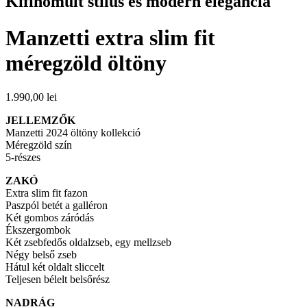
Kifinomult stílus és modern elegancia
Manzetti extra slim fit
méregzöld öltöny
1.990,00
lei
JELLEMZŐK
Manzetti 2024 öltöny kollekció
Méregzöld szín
5-részes
ZAKÓ
Extra slim fit fazon
Paszpól betét a galléron
Két gombos záródás
Ékszergombok
Két zsebfedős oldalzseb, egy mellzseb
Négy belső zseb
Hátul két oldalt sliccelt
Teljesen bélelt belsőrész
NADRÁG