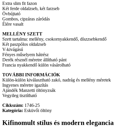
Extra slim fit fazon
Két ferde oldalzseb, két farzseb
Övbújtató
Gombos, cipzáras záródás
Élére vasalt
MELLÉNY SZETT
Szett tartalma: mellény, csokornyakkendő, díszzsebkendő
Két paszpólos oldalzseb
V-kivágású
Fényes műselyem hátrész
Derék résznél méretre állítható pánt
Francia nyakkendő külön vásárolható
TOVÁBBI INFORMÁCIÓK
Külön-külön kiválasztható zakó, nadrág és mellény méretek
Ingyenes méretre igazítás
Ajándék Manzetti öltönyzsák
Vegyileg tisztítható
Cikkszám:
1746-25
Kategória:
Esküvői öltöny
Kifinomult stílus és modern elegancia