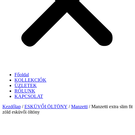
Főoldal
KOLLEKCIÓK
ÜZLETEK
RÓLUNK
KAPCSOLAT
Kezdőlap
/
ESKÜVŐI ÖLTÖNY
/
Manzetti
/ Manzetti extra slim fit
zöld esküvői öltöny