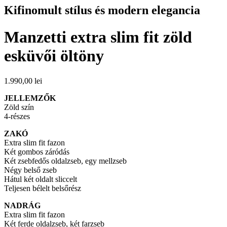
Kifinomult stílus és modern elegancia
Manzetti extra slim fit zöld
esküvői öltöny
1.990,00
lei
JELLEMZŐK
Zöld szín
4-részes
ZAKÓ
Extra slim fit fazon
Két gombos záródás
Két zsebfedős oldalzseb, egy mellzseb
Négy belső zseb
Hátul két oldalt sliccelt
Teljesen bélelt belsőrész
NADRÁG
Extra slim fit fazon
Két ferde oldalzseb, két farzseb