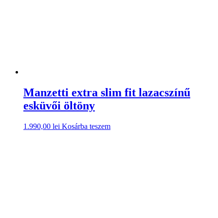
Manzetti extra slim fit lazacszínű
esküvői öltöny
1.990,00
lei
Kosárba teszem