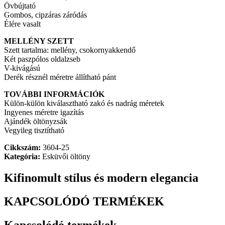
Övbújtató
Gombos, cipzáras záródás
Élére vasalt
MELLÉNY SZETT
Szett tartalma: mellény, csokornyakkendő
Két paszpólos oldalzseb
V-kivágású
Derék résznél méretre állítható pánt
TOVÁBBI INFORMÁCIÓK
Külön-külön kiválasztható zakó és nadrág méretek
Ingyenes méretre igazítás
Ajándék öltönyzsák
Vegyileg tisztítható
Cikkszám:
3604-25
Kategória:
Esküvői öltöny
Kifinomult stílus és modern elegancia
KAPCSOLÓDÓ TERMÉKEK
Kapcsolódó termékek