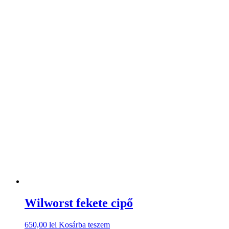
Wilworst fekete cipő
650,00
lei
Kosárba teszem