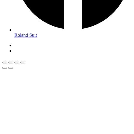
Roland Suit
Magyar
Román
Română
(
)