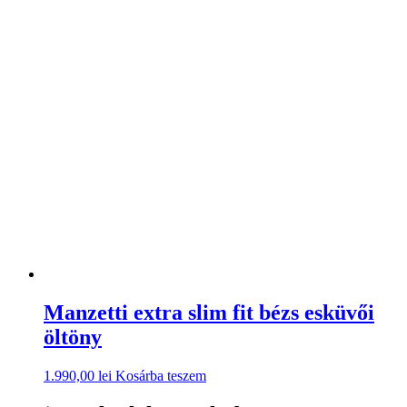
Manzetti extra slim fit bézs esküvői
öltöny
1.990,00
lei
Kosárba teszem