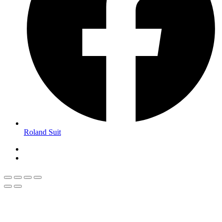
Roland Suit
Magyar
Román
Română
(
)