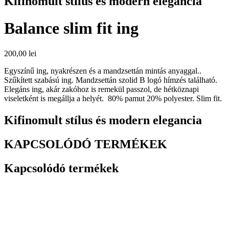
Kifinomult stílus és modern elegancia
Balance slim fit ing
200,00
lei
Egyszínű ing, nyakrészen és a mandzsettán mintás anyaggal..
Szűkített szabású ing. Mandzsettán szolid B logó hímzés található.
Elegáns ing, akár zakóhoz is remekül passzol, de hétköznapi
viseletként is megállja a helyét. 80% pamut 20% polyester. Slim fit.
Kifinomult stílus és modern elegancia
KAPCSOLÓDÓ TERMÉKEK
Kapcsolódó termékek