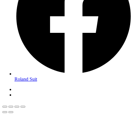
Roland Suit
Magyar
Román
Română
(
)