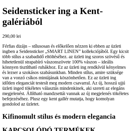
Seidensticker ing a Kent-
galériából
290,00
lei
Férfias dizájn – stílusosan és előkelően nézzen ki ebben az üzleti
ingben a Seidensticker „SMART LINEN” kollekciójából.
Egy kicsit
több stílus a szabadidő eltöltéséhez.
az üzleti ing szoros szövésű és
hihetetlenül strapabíró vászonszövete 100% vászon – ideális
könnyen tisztítható ruhákhoz.
Ez az üzleti ing rendkívül kényelmes
és lezser a szokásos szabásunkban.
Minden stílus, amire szüksége
van a vonzó csíkos mintájának köszönhetően.
Ez az üzleti ing
időtlen eleganciát testesít meg modern csavarral.
Az új, hosszú ujjú
üzleti inged tökéletes választás mindenkinek, aki szereti az elegáns
megjelenést.
Állítható mandzsettái vannak az új megjelenés tökéletes
befejezéséhez.
Plusz egy kent gallér mutatja, hogy komolyan
gondolod az üzletet.
Kifinomult stílus és modern elegancia
KAPCSOLÓDÓ TERMÉKEK