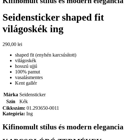
Kifinomult stílus és modern elegancia
Seidensticker shaped fit
világoskék ing
290,00
lei
shaped fit (enyhén karcsúsított)
világoskék
hosszú ujjú
100% pamut
vasalásmentes
Kent gallér
Márka
Seidensticker
Szín
Kék
Cikkszám:
01.293650-0011
Kategória:
Ing
Kifinomult stílus és modern elegancia