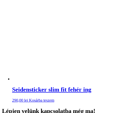
Seidensticker slim fit fehér ing
290,00
lei
Kosárba teszem
Lépjen velünk kapcsolatba még ma!