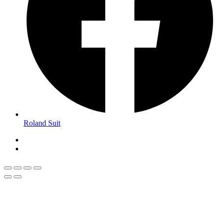
Roland Suit
Magyar
Román
Română
(
)