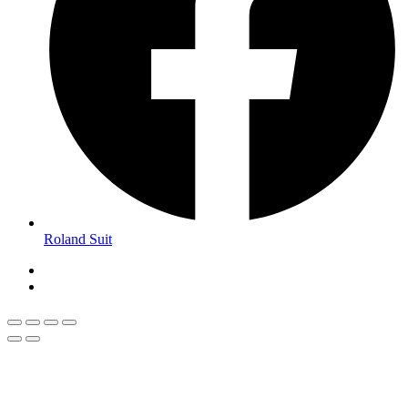
Roland Suit
Magyar
Román
Română
(
)