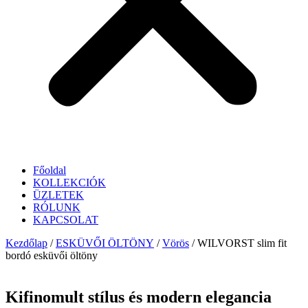
Főoldal
KOLLEKCIÓK
ÜZLETEK
RÓLUNK
KAPCSOLAT
Kezdőlap
/
ESKÜVŐI ÖLTÖNY
/
Vörös
/ WILVORST slim fit
bordó esküvői öltöny
Kifinomult stílus és modern elegancia