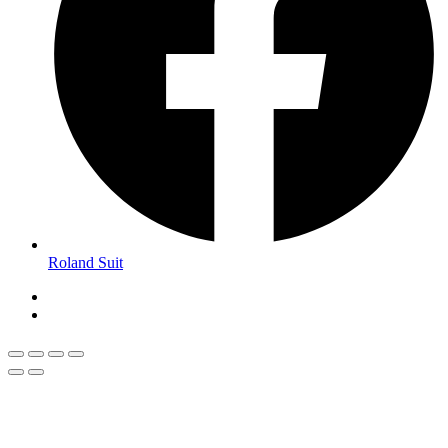
Roland Suit
Magyar
Román
Română
(
)