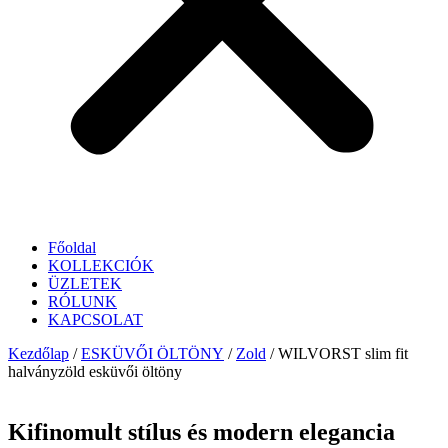
Főoldal
KOLLEKCIÓK
ÜZLETEK
RÓLUNK
KAPCSOLAT
Kezdőlap
/
ESKÜVŐI ÖLTÖNY
/
Zold
/ WILVORST slim fit
halványzöld esküvői öltöny
Kifinomult stílus és modern elegancia